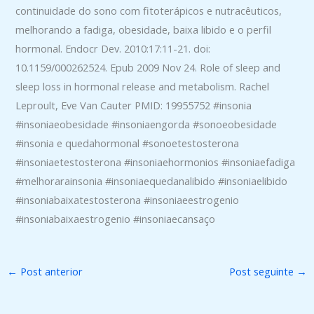
continuidade do sono com fitoterápicos e nutracêuticos,
melhorando a fadiga, obesidade, baixa libido e o perfil
hormonal. Endocr Dev. 2010:17:11-21. doi:
10.1159/000262524. Epub 2009 Nov 24. Role of sleep and
sleep loss in hormonal release and metabolism. Rachel
Leproult, Eve Van Cauter PMID: 19955752 #insonia
#insoniaeobesidade #insoniaengorda #sonoeobesidade
#insonia e quedahormonal #sonoetestosterona
#insoniaetestosterona #insoniaehormonios #insoniaefadiga
#melhorarainsonia #insoniaequedanalibido #insoniaelibido
#insoniabaixatestosterona #insoniaeestrogenio
#insoniabaixaestrogenio #insoniaecansaço
←
Post anterior
Post seguinte
→