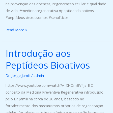
na prevenção das doenças, regeneração celular e qualidade
de vida. #medicinaregenerativa #peptídeosbioativos
#peptídeos #exossomos #senolíticos
Read More »
Introdução aos
Introdução
aos
Peptídeos Bioativos
Peptídeos
Bioativos
Dr. Jorge Jamili
/
admin
https://www.youtube.com/watch?v=XHOmBV4js_E O
conceito da Medicina Preventiva Regenerativa introduzido
pelo Dr Jamili há cerca de 20 anos, baseado no
fortalecimento dos mecanismos próprios de regeneração
celular, fortalecimento imunológico e otimização hormonal,