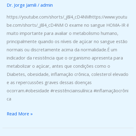
justifica
Dr. Jorge Jamili
/
admin
dificuldade
https://youtube.com/shorts/_j8l4_cD4NMhttps://www.youtu
em
be.com/shorts/_j8l4_cD4NM O exame no sangue HOMA-IR é
perder
muito importante para avaliar o metabolismo humano,
peso
principalmente quando os níveis de açúcar no sangue estão
normais ou discretamente acima da normalidade.É um
indicador da resistência que o organismo apresenta para
metabolizar o açúcar, antes que condições como o
Diabetes, obesidade, inflamação crônica, colesterol elevado
e as repercussões graves dessas doenças
ocorram.#obesidade #resistênciainsulínica #inflamaçãocrôni
ca
Read More »