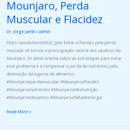
Mounjaro, Perda
Mounjaro,
Perda
Muscular e Flacidez
Muscular
e
Dr. Jorge Jamili
/
admin
Flacidez
https://youtu.be/ohSlUC_Ja6s Evitar a flacidez pela perda
muscular se tornou a preocupação central dos usuários do
Mounjaro. Dr Jamili orienta sobre as estratégias para evitar
esse problema e a compensar a perda de nutrientes pela
diminuição da ingesta de alimentos.
#Mounjaroeperdamuscular #Mounjaroeflacidez
#Mounjaroenutrientes #Mounjaroedesnutrição
#Mounjaroedesanimo #Mounjaroefaltadeenergia
Read More »