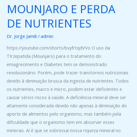
MOUNJARO E PERDA
MOUNJARO
E
DE NUTRIENTES
PERDA
DE
Dr. Jorge Jamili
/
admin
NUTRIENTES
https://youtube.com/shorts/bvyfrtqdVVo O uso da
TIrzepatida (Mounjaro) para o tratamento do
emagrecimento e Diabetes tem se demonstrado
revolucionário. Porém, pode trazer transtornos nutricionais
devido à diminuição brusca da ingesta de nutrientes. Todos
os nutrientes, macro e micro, podem estar deficientes e
causar sérios riscos à saúde. A deficiência mineral deve ser
altamente considerada devido não apenas à diminuição do
aporte de alimentos pelo organismo, mas também pela
dificuldade que o organismo tem em absorver esses
minerais. Aí é que se sobressai nossa riqueza mineral no