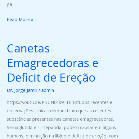
ga
Read More »
Canetas
Canetas
Emagrecedoras
Emagrecedoras e
e
Deficit
Deficit de Ereção
de
Ereção
Dr. Jorge Jamili
/
admin
https://youtu.be/PBGN01s9THI Estudos recentes e
observações clínicas demonstram que as recentes
substâncias presentes nas canetas emagrecedoras,
Semaglutida e Tirzepatida, podem causar em alguns
homens, diminuição na libido e deficit de ereção, com