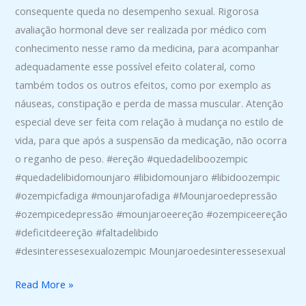
consequente queda no desempenho sexual. Rigorosa
avaliação hormonal deve ser realizada por médico com
conhecimento nesse ramo da medicina, para acompanhar
adequadamente esse possível efeito colateral, como
também todos os outros efeitos, como por exemplo as
náuseas, constipação e perda de massa muscular. Atenção
especial deve ser feita com relação à mudança no estilo de
vida, para que após a suspensão da medicação, não ocorra
o reganho de peso. #ereção #quedadeliboozempic
#quedadelibidomounjaro #libidomounjaro #libidoozempic
#ozempicfadiga #mounjarofadiga #Mounjaroedepressão
#ozempicedepressão #mounjaroeereção #ozempiceereção
#deficitdeereção #faltadelibido
#desinteressesexualozempic Mounjaroedesinteressesexual
Read More »