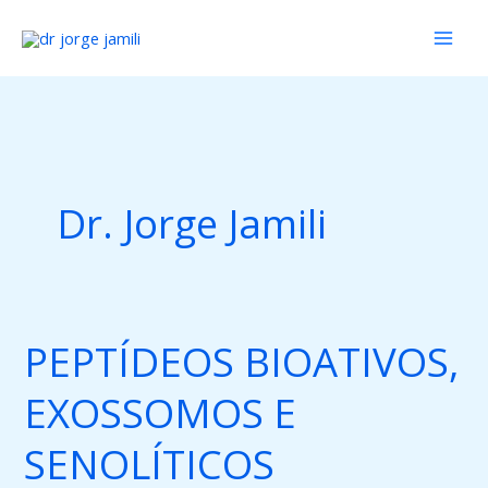
Ir
para
o
conteúdo
Dr. Jorge Jamili
PEPTÍDEOS BIOATIVOS,
PEPTÍDEOS
BIOATIVOS,
EXOSSOMOS E
EXOSSOMOS
E
SENOLÍTICOS
SENOLÍTICOS