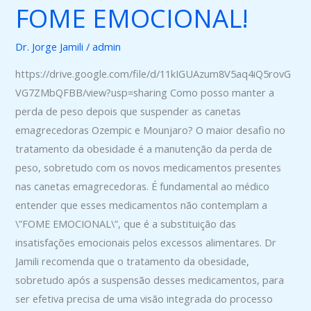
FOME EMOCIONAL!
PERDA
DE
Dr. Jorge Jamili
/
admin
PESO?
O
https://drive.google.com/file/d/11kIGUAzum8V5aq4iQ5rovG
SEGREDO
VG7ZMbQFBB/view?usp=sharing Como posso manter a
DA
perda de peso depois que suspender as canetas
FOME
emagrecedoras Ozempic e Mounjaro? O maior desafio no
EMOCIONAL!
tratamento da obesidade é a manutenção da perda de
peso, sobretudo com os novos medicamentos presentes
nas canetas emagrecedoras. É fundamental ao médico
entender que esses medicamentos não contemplam a
\”FOME EMOCIONAL\”, que é a substituição das
insatisfações emocionais pelos excessos alimentares. Dr
Jamili recomenda que o tratamento da obesidade,
sobretudo após a suspensão desses medicamentos, para
ser efetiva precisa de uma visão integrada do processo