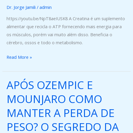
Reforço
Dr. Jorge Jamili
/
admin
para
https://youtu.be/NpT8aeIUSK8 A Creatina é um suplemento
o
alimentar que recicla o ATP fornecendo mais energia para
Treino
os músculos, porém vai muito além disso. Beneficia o
cérebro, ossos e todo o metabolismo.
Read More »
APÓS OZEMPIC E
APÓS
OZEMPIC
MOUNJARO COMO
E
MOUNJARO
MANTER A PERDA DE
COMO
MANTER
PESO? O SEGREDO DA
A