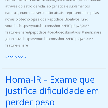
através do estilo de vida, epigenética e suplementos
naturais, nunca estiveram tão atuais, representados pelas
novas biotecnologias dos Peptídeos Bioativos. Link
youtube:https://youtube.com/shorts/FRTpZjwEjXM?
feature=share#peptídeos #peptideosbioativos #medicinare
generativa https://youtube.com/shorts/FRTpZjwEjXM?
feature=share
Read More »
Homa-IR – Exame que
Homa-
IR
justifica dificuldade em
–
Exame
perder peso
que