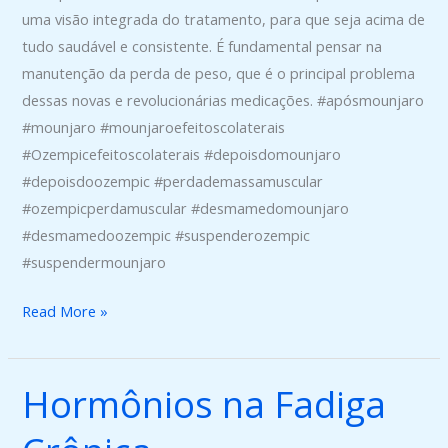
uma visão integrada do tratamento, para que seja acima de
tudo saudável e consistente. É fundamental pensar na
manutenção da perda de peso, que é o principal problema
dessas novas e revolucionárias medicações. #apósmounjaro
#mounjaro #mounjaroefeitoscolaterais
#Ozempicefeitoscolaterais #depoisdomounjaro
#depoisdoozempic #perdademassamuscular
#ozempicperdamuscular #desmamedomounjaro
#desmamedoozempic #suspenderozempic
#suspendermounjaro
Read More »
Hormônios na Fadiga
Hormônios
na
Fadiga