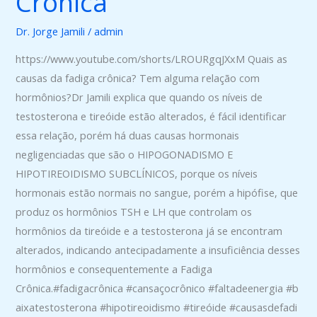
Crônica
Crônica
Dr. Jorge Jamili
/
admin
https://www.youtube.com/shorts/LROURgqJXxM Quais as
causas da fadiga crônica? Tem alguma relação com
hormônios?Dr Jamili explica que quando os níveis de
testosterona e tireóide estão alterados, é fácil identificar
essa relação, porém há duas causas hormonais
negligenciadas que são o HIPOGONADISMO E
HIPOTIREOIDISMO SUBCLÍNICOS, porque os níveis
hormonais estão normais no sangue, porém a hipófise, que
produz os hormônios TSH e LH que controlam os
hormônios da tireóide e a testosterona já se encontram
alterados, indicando antecipadamente a insuficiência desses
hormônios e consequentemente a Fadiga
Crônica.#fadigacrônica #cansaçocrônico #faltadeenergia #b
aixatestosterona #hipotireoidismo #tireóide #causasdefadi