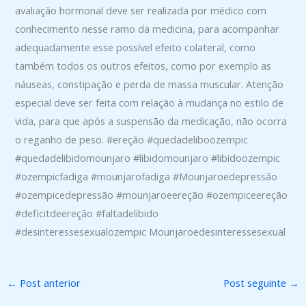
avaliação hormonal deve ser realizada por médico com
conhecimento nesse ramo da medicina, para acompanhar
adequadamente esse possível efeito colateral, como
também todos os outros efeitos, como por exemplo as
náuseas, constipação e perda de massa muscular. Atenção
especial deve ser feita com relação à mudança no estilo de
vida, para que após a suspensão da medicação, não ocorra
o reganho de peso. #ereção #quedadeliboozempic
#quedadelibidomounjaro #libidomounjaro #libidoozempic
#ozempicfadiga #mounjarofadiga #Mounjaroedepressão
#ozempicedepressão #mounjaroeereção #ozempiceereção
#deficitdeereção #faltadelibido
#desinteressesexualozempic Mounjaroedesinteressesexual
←
Post anterior
Post seguinte
→