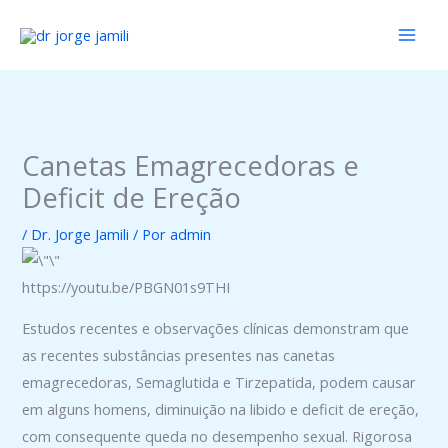
Ir
para
o
conteúdo
Canetas Emagrecedoras e
Deficit de Ereção
/
Dr. Jorge Jamili
/ Por
admin
https://youtu.be/PBGN01s9THI
Estudos recentes e observações clínicas demonstram que
as recentes substâncias presentes nas canetas
emagrecedoras, Semaglutida e Tirzepatida, podem causar
em alguns homens, diminuição na libido e deficit de ereção,
com consequente queda no desempenho sexual. Rigorosa