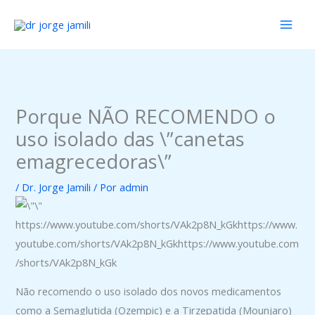
Ir
para
o
conteúdo
Porque NÃO RECOMENDO o
uso isolado das \”canetas
emagrecedoras\”
/
Dr. Jorge Jamili
/ Por
admin
https://www.youtube.com/shorts/VAk2p8N_kGkhttps://www.
youtube.com/shorts/VAk2p8N_kGkhttps://www.youtube.com
/shorts/VAk2p8N_kGk
Não recomendo o uso isolado dos novos medicamentos
como a Semaglutida (Ozempic) e a Tirzepatida (Mounjaro)