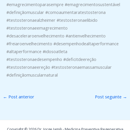
#emagrecimentoparasempre #emagrecimentosustentável
#definiçãomuscular #comoaumentaratestosterona
#testosteronaealzheimer #testosteronaelibido
#testosteronaeemagrecimento
#desaceleraroenvelhecimento #antienvelhecimento
#freiaroenvelhecimento #desempenhodealtaperformance
#altaperformance #idosoatleta
#testosteronaedesempenho #deficitdeereção
#testosteronaeereção #testosteronaemassamuscular
#definiçãomuscularnatural
←
Post anterior
Post seguinte
→
Copyright © 2026 Dr. Jorge Jamili - Medicina Preventiva Regenerativa