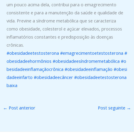
um pouco acima dela, contribui para o emagrecimento
consistente e para a manutenção da saúde e qualidade de
vida. Previne a síndrome metabólica que se caracteriza
como obesidade, colesterol e açúcar elevados, processos
inflamatórios constantes e predisposição às doenças
crônicas.
#obesidadeetestosterona
#emagrecimentoetestosterona
#
obesidadeehormônios
#obesidadeesíndromemetabólica
#o
besidadeeinflamaçãocrônica
#obesidadeeinflamação
#obesi
dadeeinfarto
#obesidadeecâncer
#obesidadeetestosterona
baixa
←
Post anterior
Post seguinte
→