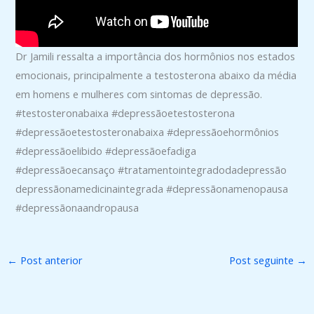
Dr Jamili ressalta a importância dos hormônios nos estados
emocionais, principalmente a testosterona abaixo da média
em homens e mulheres com sintomas de depressão.
#testosteronabaixa #depressãoetestosterona
#depressãoetestosteronabaixa #depressãoehormônios
#depressãoelibido #depressãoefadiga
#depressãoecansaço #tratamentointegradodadepressão
depressãonamedicinaintegrada #depressãonamenopausa
#depressãonaandropausa
←
Post anterior
Post seguinte
→